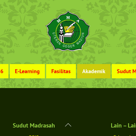
26
E-Learning
Fasilitas
Akademik
Sudut M
Back
Sudut Madrasah
Lain – La
To