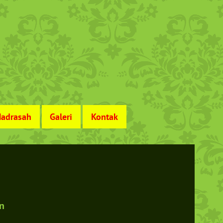
adrasah
Galeri
Kontak
in