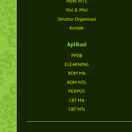
Profil MTS
VIsi & Misi
Struktur Organisasi
Kontak
Aplikasi
PPDB
ELEARNING
RDM MA
RDM MTs
PERPUS
CBT MA
CBT MTs