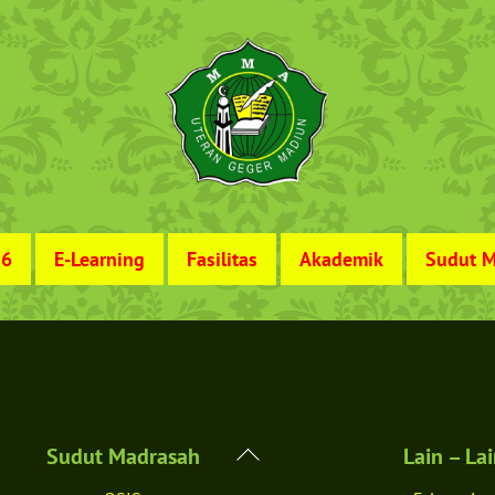
26
E-Learning
Fasilitas
Akademik
Sudut M
Back
Sudut Madrasah
Lain – La
To