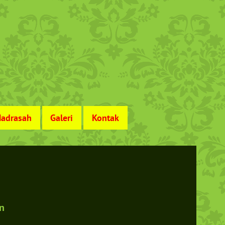
adrasah
Galeri
Kontak
in