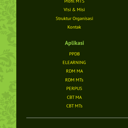
Profil MTS
VIsi & Misi
Struktur Organisasi
Kontak
Aplikasi
PPDB
ELEARNING
RDM MA
RDM MTs
PERPUS
CBT MA
CBT MTs