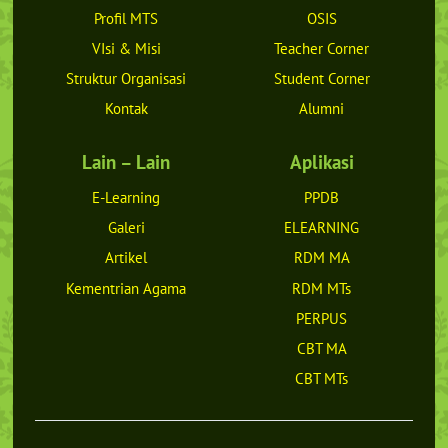
To
Profil MTS
OSIS
Top
VIsi & Misi
Teacher Corner
Struktur Organisasi
Student Corner
Kontak
Alumni
Lain – Lain
Aplikasi
E-Learning
PPDB
Galeri
ELEARNING
Artikel
RDM MA
Kementrian Agama
RDM MTs
PERPUS
CBT MA
CBT MTs