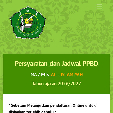
Skip
Menu
to
content
Persyaratan dan Jadwal PPBD
MA / MTs
AL – ISLAMIYAH
Tahun ajaran 2026/2027
* Sebelum Melanjutkan pendaftaran Online untuk
disiapkan terlebih dahulu :